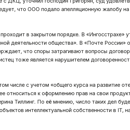
 с ДКЦ, уточнил господин Григорян, суд удовлетв
едует, что ООО подало апелляционную жалобу на 
 проходит в закрытом порядке. В «Ингосстрахе» у
ной деятельности общества». В «Почте России» о
верждает, что споры затрагивают вопросы догово
 истец тоже является нарушителем договоренност
том числе с учетом «общего курса на развитие от
е относиться к оформлению прав на свои продукт
рина Тиллинг. По её мнению, число таких дел буд
 объектов интеллектуальной собственности в IT, 