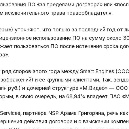
ользования ПО «за пределами договора» или «пос
ем исключительного права правообладателя.
еры») уточняют, что только за последний год от 
лицензионное использование ПО на сумму около 300
лжает пользоваться ПО после истечения срока дог
ра».
 ряд споров этого года между Smart Engines (ОО
зображений) и ее крупными клиентами. Так, вендо
5 млн руб.) и дочерней структуре «М.Видео» — ОО
ым, в свою очередь, на 68,94% владеет ПАО «М.
Services, партнера NSP Арама Григоряна, речь как
ершения действия договора и о взыскании компен