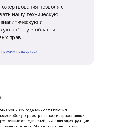
пожертвования позволяют
вать нашу техническую,
аналитическую и
кую работу в области
ых прав.
ы просим поддержки →
+
декабря 2022 года Минюст включил
комсвободу в реестр незарегистрированных
ественных объединений, выполняющих функции
странного агента. Мы не согласны с этим