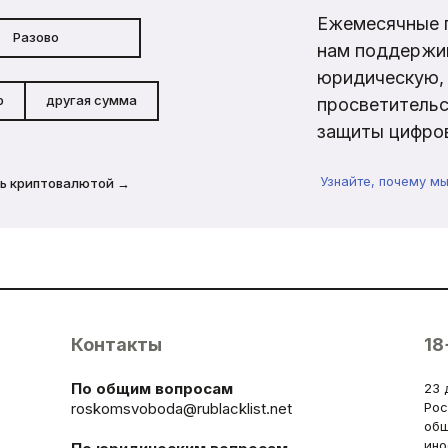
Ежемесячные 
Разово
нам поддержи
юридическую, 
р
другая сумма
просветительс
защиты цифров
Узнайте, почему м
ь криптовалютой →
Контакты
18
По общим вопросам
23 
roskomsvoboda@rublacklist.net
Рос
общ
ино