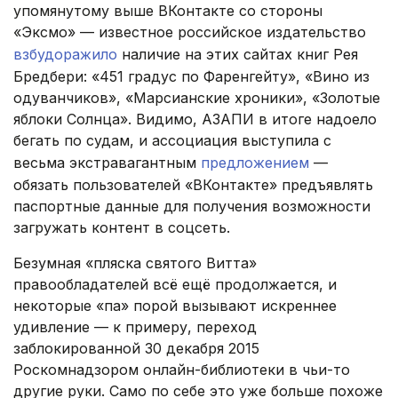
упомянутому выше ВКонтакте со стороны
«Эксмо» — известное российское издательство
взбудоражило
наличие на этих сайтах книг Рея
Бредбери: «451 градус по Фаренгейту», «Вино из
одуванчиков», «Марсианские хроники», «Золотые
яблоки Солнца». Видимо, АЗАПИ в итоге надоело
бегать по судам, и ассоциация выступила с
весьма экстравагантным
предложением
—
обязать пользователей «ВКонтакте» предъявлять
паспортные данные для получения возможности
загружать контент в соцсеть.
Безумная «пляска святого Витта»
правообладателей всё ещё продолжается, и
некоторые «па» порой вызывают искреннее
удивление — к примеру, переход
заблокированной 30 декабря 2015
Роскомнадзором онлайн-библиотеки в чьи-то
другие руки. Само по себе это уже больше похоже