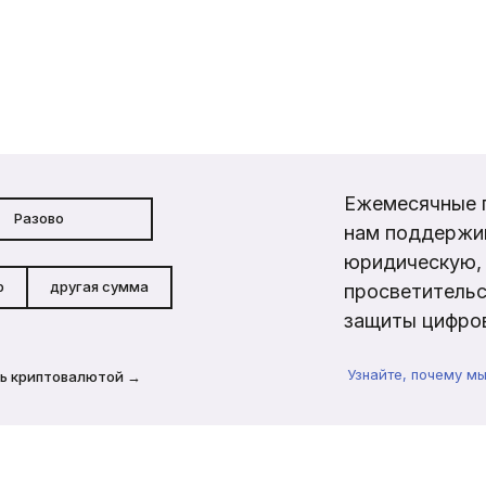
Ежемесячные 
Разово
нам поддержи
юридическую, 
р
другая сумма
просветительс
защиты цифров
Узнайте, почему м
ь криптовалютой →