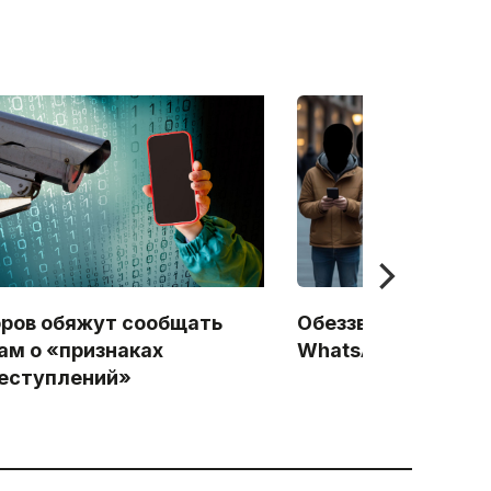
ров обяжут сообщать
Обеззвучивание Te
ам о «признаках
WhatsApp: Начало
еступлений»