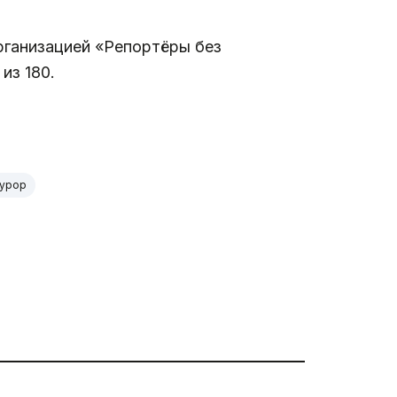
рганизацией «Репортёры без
из 180.
курор