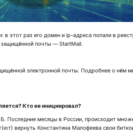
и: в этот раз его домен и ip-адреса попали в реес
с защищённой почты — StartMail.
щищённой электронной почты. Подробнее о нём м
ляется? Кто ее инициировал?
СБ. Последние месяцы в России, происходит множ
ет(ют) вернуть Константина Малофеева свои битк