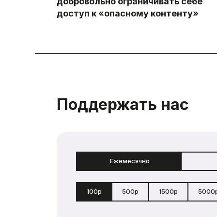
добровольно ограничивать себе
доступ к «опасному контенту»
Поддержать нас
Ежемесячно
100р
500р
1500р
5000