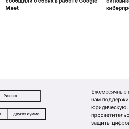
сообщили о сбоях в работе Google
силовик
Meet
киберпр
Ежемесячные 
Разово
нам поддержи
юридическую, 
р
другая сумма
просветительс
защиты цифров