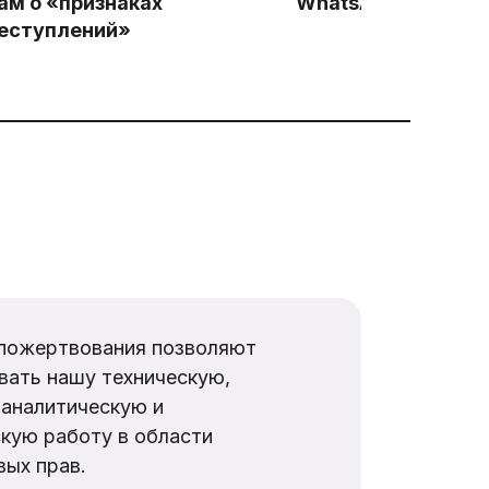
ам о «признаках
WhatsApp: Начало
еступлений»
пожертвования позволяют
вать нашу техническую,
аналитическую и
кую работу в области
ых прав.