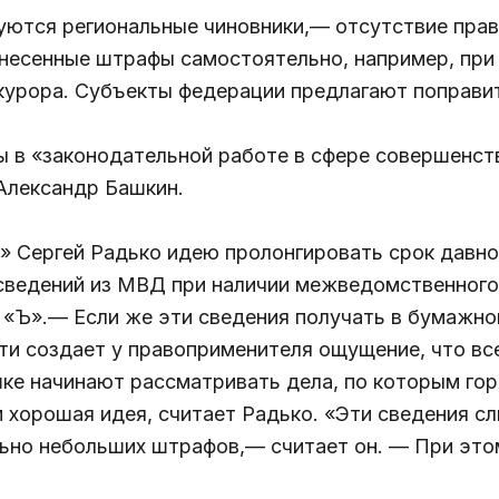
уются региональные чиновники,— отсутствие прав
ынесенные штрафы самостоятельно, например, при
курора. Субъекты федерации предлагают поправит
ы в «законодательной работе в сфере совершенст
Александр Башкин.
 Сергей Радько идею пролонгировать срок давно
 сведений из МВД при наличии межведомственног
 «Ъ».— Если же эти сведения получать в бумажном
ти создает у правоприменителя ощущение, что вс
шке начинают рассматривать дела, по которым го
 хорошая идея, считает Радько. «Эти сведения с
ьно небольших штрафов,— считает он. — При этом