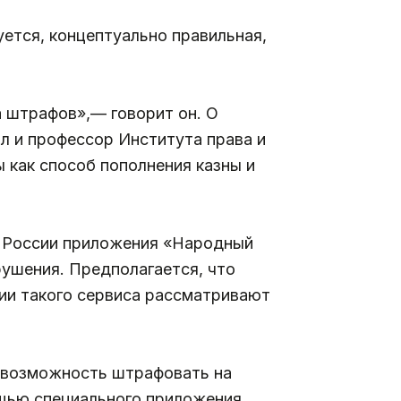
уется, концептуально правильная,
а штрафов»,— говорит он. О
л и профессор Института права и
 как способ пополнения казны и
й России приложения «Народный
рушения. Предполагается, что
нии такого сервиса рассматривают
 возможность штрафовать на
щью специального приложения.