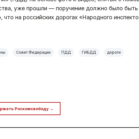
ства, уже прошли — поручение должно было быть 
о, что на российских дорогах «Народного инспект
оны
Совет Федерации
ПДД
ГИБДД
дороги
ржать Роскомсвободу →