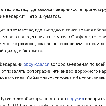
в тех местах, где высокая аварийность прогнозир
ие ведерки» Петр Шкуматов.
ут в тех местах, где выгодно с точки зрения сбор
ксов в понедельник, выступая в Совфеде, говори
 многие регионы, сказал он, воспринимают камеры
ой доход в бюджете.
 Федерации
обсуждался
вопрос внедрения по все
т отправлять фотографии или видео дорожного на
ующего года. Сейчас законопроект об использова
Путин в декабре прошлого года
поручил
внедрить
ия (ПДД) на основе фото и видео, снятых с помо