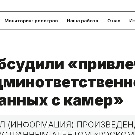
Мониторинг реестров
Наша работа
О нас
Ит
бсудили «привл
дминответственн
анных с камер»
 (ИНФОРМАЦИЯ) ПРОИЗВЕДЕН,
НОСТРАННЫМ АГЕНТОМ «РОСКО