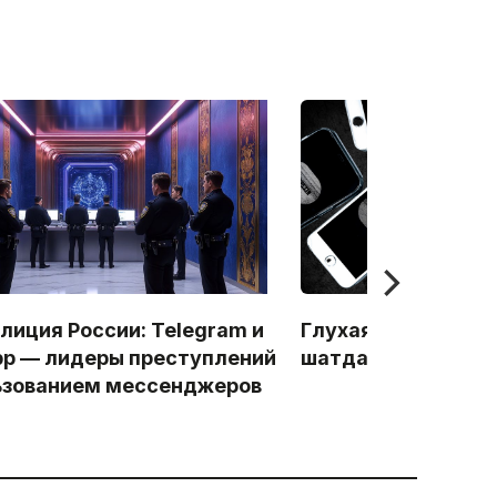
лиция России: Telegram и
Глухая защита за
p — лидеры преступлений
шатдаунов
ьзованием мессенджеров