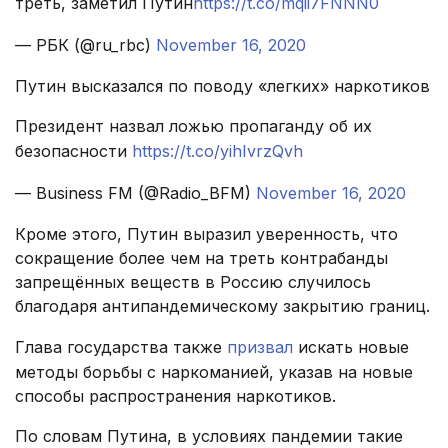
треть, заметил Путин
https://t.co/mqii7FNNN0
— РБК (@ru_rbc)
November 16, 2020
Путин высказался по поводу «легких» наркотиков
Президент назвал ложью пропаганду об их
безопасности
https://t.co/yihIvrzQvh
— Business FM (@Radio_BFM)
November 16, 2020
Кроме этого, Путин выразил уверенность, что
сокращение более чем на треть контрабанды
запрещённых веществ в Россию случилось
благодаря антипандемическому закрытию границ.
Глава государства также
призвал
искать новые
методы борьбы с наркоманией, указав на новые
способы распространения наркотиков.
По словам Путина, в условиях пандемии такие