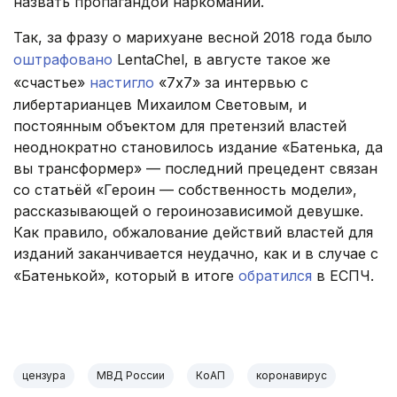
назвать пропагандой наркомании.
Так, за фразу о марихуане весной 2018 года было
оштрафовано
LentaChel, в августе такое же
«счастье»
настигло
«7х7» за интервью с
либертарианцев Михаилом Световым, и
постоянным объектом для претензий властей
неоднократно становилось издание «Батенька, да
вы трансформер» — последний прецедент связан
со статьёй «Героин — собственность модели»,
рассказывающей о героинозависимой девушке.
Как правило, обжалование действий властей для
изданий заканчивается неудачно, как и в случае с
«Батенькой», который в итоге
обратился
в ЕСПЧ.
..
цензура
МВД России
КоАП
коронавирус