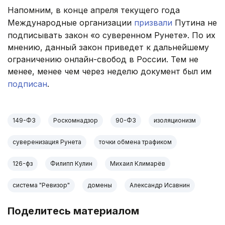
Напомним, в конце апреля текущего года
Международные организации
призвали
Путина не
подписывать закон «о суверенном Рунете». По их
мнению, данный закон приведет к дальнейшему
ограничению онлайн-свобод в России. Тем не
менее, менее чем через неделю документ был им
подписан
.
149-ФЗ
Роскомнадзор
90-ФЗ
изоляционизм
суверенизация Рунета
точки обмена трафиком
126-фз
Филипп Кулин
Михаил Климарёв
система "Ревизор"
домены
Александр Исавнин
Поделитесь материалом