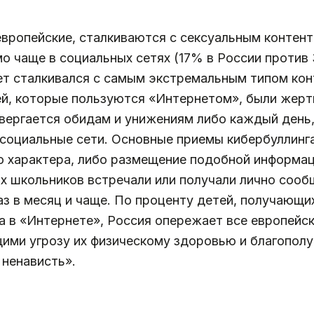
 европейские, сталкиваются с сексуальным контен
мо чаще в социальных сетях (17% в России против
лет сталкивался с самым экстремальным типом ко
й, которые пользуются «Интернетом», были жертв
вергается обидам и унижениям либо каждый день, 
 социальные сети. Основные приемы кибербуллинг
о характера, либо размещение подобной информац
х школьников встречали или получали лично сооб
з в месяц и чаще. По проценту детей, получающи
 в «Интернете», Россия опережает все европейски
щими угрозу их физическому здоровью и благополу
 ненависть».