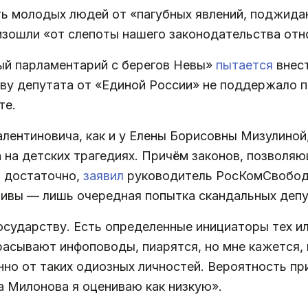
ь молодых людей от «пагубных явлений, поджидаю
изошли «от слепоты нашего законодательства отн
ный парламентарий с берегов Невы»
пытается
внест
иву депутата от «Единой России» не поддержало 
те.
Валентиновича, как и у Елены Борисовны Мизулиной
 на детских трагедиях. Причём законов, позволя
о достаточно,
заявил
руководитель РосКомСвобод
ативы — лишь очередная попытка скандальных депу
осударству. Есть определенные инициаторы тех и
расывают инфоповоды, пиарятся, но мне кажется,
но от таких одиозных личностей. Вероятность пр
а Милонова я оцениваю как низкую».