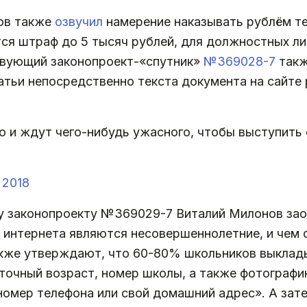
ов также
озвучил
намерение наказывать рублём тех
ся штраф до 5 тысяч рублей, для должностных ли
твующий законопроект-«спутник»
№369028-7
такж
атьи непосредственно текста документа на сайте
о и ждут чего-нибудь ужасного, чтобы выступить
 2018
му законопроекту №369029-7 Виталий Милонов зао
 интернета являются несовершеннолетние, и чем 
кже утверждают, что 60-80% школьников выклады
чный возраст, номер школы, а также фотографию,
 номер телефона или свой домашний адрес». А за