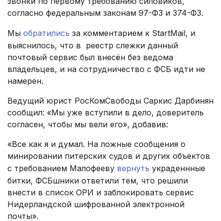
звонки по первому требованию силовиков,
согласно федеральным законам 97-ФЗ и 374-ФЗ.
Мы
обратились
за комментарием к StartMail, и
выяснилось, что в реестр слежки данный
почтовый сервис был внесён без ведома
владельцев, и на сотрудничество с ФСБ идти не
намерен.
Ведущий юрист РосКомСвободы Саркис Дарбинян
сообщил: «Мы уже вступили в дело, доверитель
согласен, чтобы мы вели его», добавив:
«Все как я и думал. На ложные сообщения о
минировании питерских судов и других объектов
с требованием Малофееву
вернуть
украденнные
битки, ФСБшники ответили тем, что решили
внести в список ОРИ и заблокировать сервис
Нидерландской шифрованной электронной
почты».