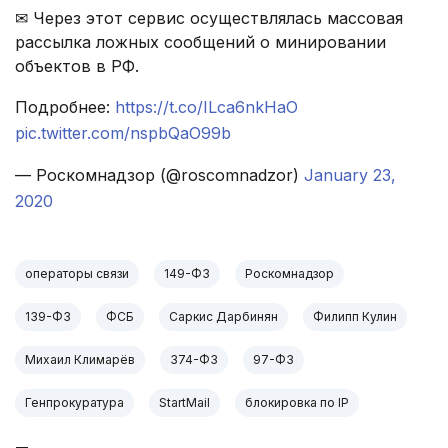
✉ Через этот сервис осуществлялась массовая
рассылка ложных сообщений о минировании
объектов в РФ.
Подробнее:
https://t.co/ILca6nkHaO
pic.twitter.com/nspbQaO99b
— Роскомнадзор (@roscomnadzor)
January 23,
2020
операторы связи
149-ФЗ
Роскомнадзор
139-ФЗ
ФСБ
Саркис Дарбинян
Филипп Кулин
Михаил Климарёв
374-ФЗ
97-ФЗ
Генпрокуратура
StartMail
блокировка по IP