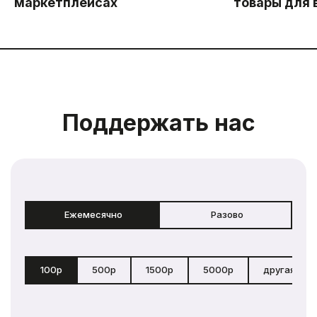
маркетплейсах
товары для 
Поддержать нас
Ежемесячно
Разово
100р
500р
1500р
5000р
другая сум