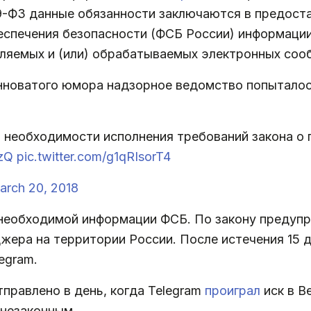
149-ФЗ данные обязанности заключаются в предос
беспечения безопасности (ФСБ России) информаци
ляемых и (или) обрабатываемых электронных соо
анноватого юмора надзорное ведомство попыталос
о необходимости исполнения требований закона о
HzQ
pic.twitter.com/g1qRIsorT4
arch 20, 2018
чу необходимой информации ФСБ. По закону преду
жера на территории России. После истечения 15
egram.
правлено в день, когда Telegram
проиграл
иск в В
незаконным.