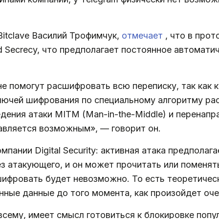
itclave Василий Трофимчук,
отмечает
, что в прот
rd Secrecy, что предполагает постоянное автомат
е помогут расшифровать всю переписку, так как 
лючей шифрования по специальному алгоритму ра
дения атаки MITM (Man-in-the-Middle) и перенапр
авляется возможным», — говорит он.
пании Digital Security: активная атака предполаг
з атакующего, и он может прочитать или поменят
шифровать будет невозможно. То есть теоретиче
нные данные до того момента, как произойдет оч
всему, имеет смысл готовиться к блокировке поп