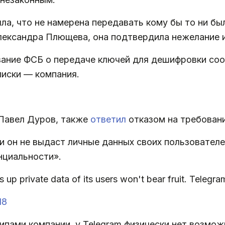
а, что не намерена передавать кому бы то ни был
ександра Плющева, она подтвердила нежелание и
вание ФСБ о передаче ключей для дешифровки соо
писки — компания.
Павел Дуров, также
ответил
отказом на требован
и он не выдаст личные данных своих пользователей
нциальности».
s up private data of its users won't bear fruit. Telegra
18
пами компании, у Telegram физически нет возмож