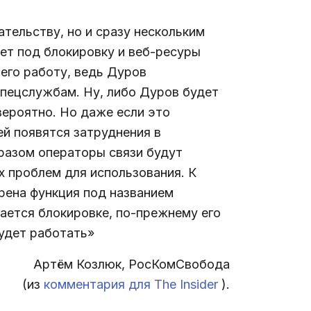
тельству, но и сразу нескольким
сет под блокировку и веб-ресуры
 его работу, ведь Дуров
спецслужбам. Ну, либо Дуров будет
вероятно. Но даже если это
ей появятся затруднения в
образом операторы связи будут
х проблем для использования. К
рена функция под названием
гается блокировке, по-прежнему его
будет работать»
Артём Козлюк, РосКомСвобода
(из
комментария для The Insider
).