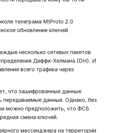
околе телеграма MtProto 2.0
ическое обновление ключей
каждые несколько сетевых пакетов
спределения Диффи-Хелмана (DH). И
авления всего трафика через
ает, что зашифрованные данные
ь передаваемые данные. Однако, без
ски можно предположить, что ФСБ
ередная смена ключей.
улярного мессенджера на территории