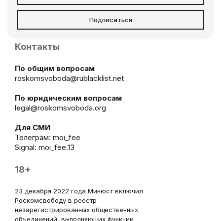
Подписаться
Контакты
По общим вопросам
roskomsvoboda@rublacklist.net
По юридическим вопросам
legal@roskomsvoboda.org
Для СМИ
Телеграм:
moi_fee
Signal: moi_fee.13
18+
23 декабря 2022 года Минюст включил
Роскомсвободу в реестр
незарегистрированных общественных
объединений, выполняющих функции