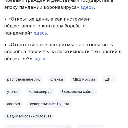
правами граждан и действиями государства в
эпоху пандемии коронавируса»
здесь
.
• «Открытые данные как инструмент
общественного контроля борьбы с
пандемией»
здесь
.
• «Ответственные алгоритмы: как открытость
способна повлиять на легитимность технологий в
обществе?»
здесь
.
распознавание лиц
слежка
МВД России
ДИТ
утечки
коронавирус
Блокировка сайтов
android
суверенизация Рунета
Вадим Мисбах-Соловьев