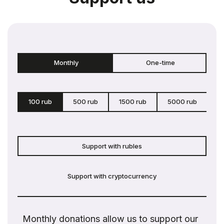
Monthly
One-time
100 rub
500 rub
1500 rub
5000 rub
c
Support with rubles
Support with cryptocurrency
Monthly donations allow us to support our