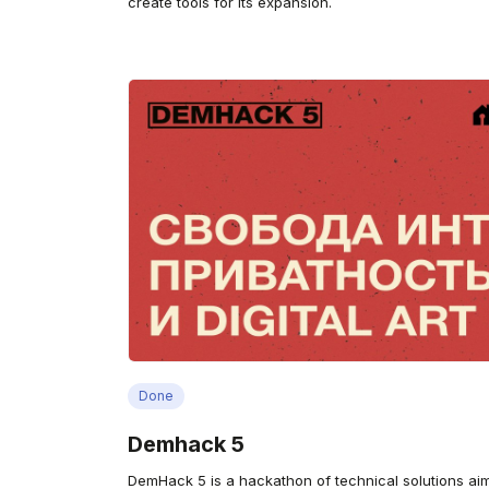
create tools for its expansion.
Done
Demhack 5
DemHack 5 is a hackathon of technical solutions aim