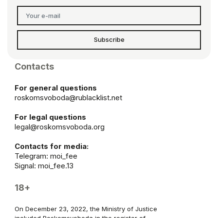
Subscribe
Contacts
For general questions
roskomsvoboda@rublacklist.net
For legal questions
legal@roskomsvoboda.org
Contacts for media:
Telegram:
moi_fee
Signal: moi_fee.13
18+
On December 23, 2022, the Ministry of Justice
included Roskomsvoboda in the register of