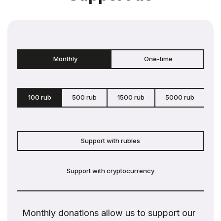
Monthly
One-time
100 rub
500 rub
1500 rub
5000 rub
c
Support with rubles
Support with cryptocurrency
Monthly donations allow us to support our