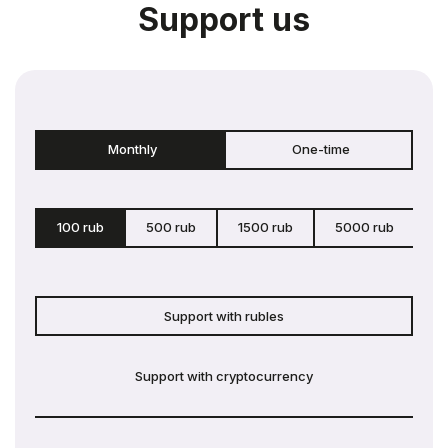
Support us
Monthly
One-time
100 rub
500 rub
1500 rub
5000 rub
c
Support with rubles
Support with cryptocurrency