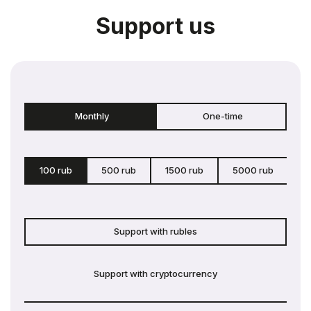
Support us
Monthly
One-time
100 rub
500 rub
1500 rub
5000 rub
c
Support with rubles
Support with cryptocurrency