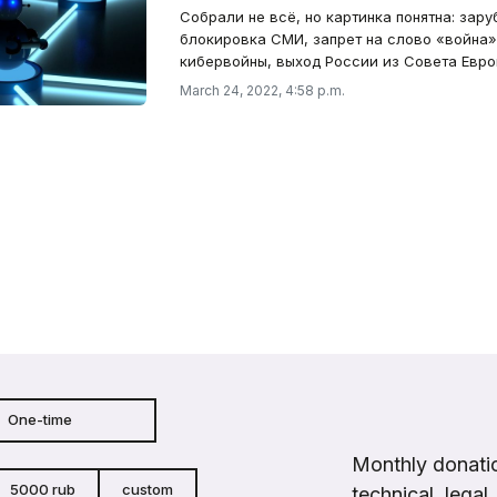
Собрали не всё, но картинка понятна: зар
блокировка СМИ, запрет на слово «война» 
кибервойны, выход России из Совета Евро
March 24, 2022, 4:58 p.m.
One-time
Monthly donatio
5000 rub
custom
technical, legal