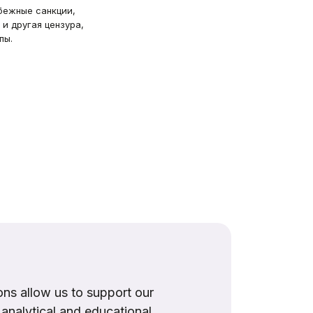
убежные санкции,
и другая цензура,
пы.
ns allow us to support our
, analytical and educational