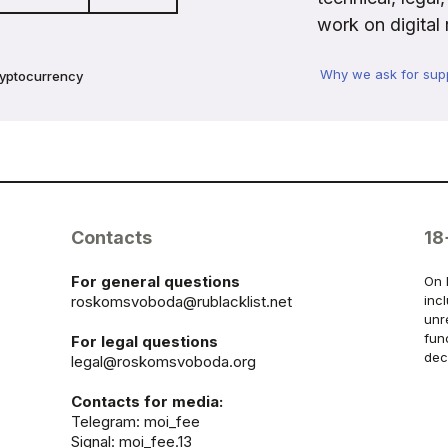
work on digital 
Why we ask for sup
ryptocurrency
Contacts
18
For general questions
On 
roskomsvoboda@rublacklist.net
inc
unr
fun
For legal questions
dec
legal@roskomsvoboda.org
Contacts for media:
Telegram:
moi_fee
Signal: moi_fee.13