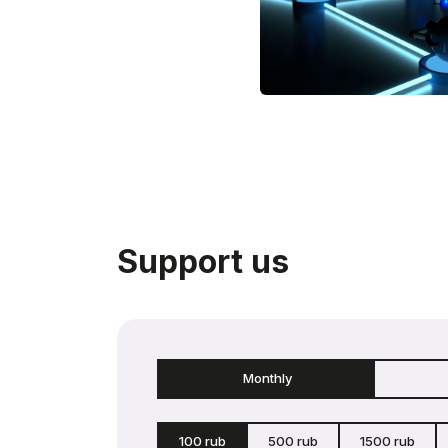
Support us
Monthly
100 rub
500 rub
1500 rub