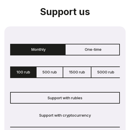
Support us
Monthly
One-time
100 rub
500 rub
1500 rub
5000 rub
c
Support with rubles
Support with cryptocurrency