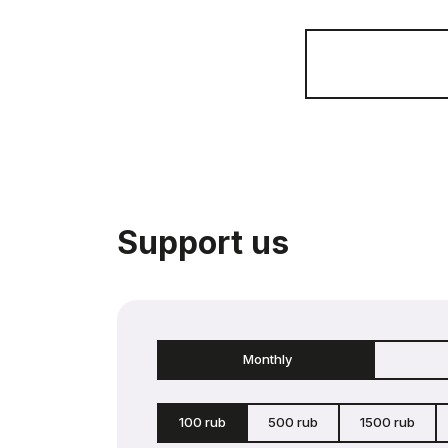
Support us
Monthly
100 rub
500 rub
1500 rub