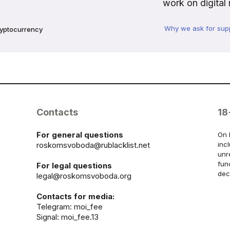
work on digital 
Why we ask for sup
ryptocurrency
Contacts
18
For general questions
On 
roskomsvoboda@rublacklist.net
inc
unr
fun
For legal questions
dec
legal@roskomsvoboda.org
Contacts for media:
Telegram:
moi_fee
Signal: moi_fee.13