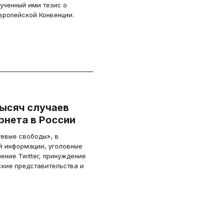
ученный ими тезис о
вропейской Конвенции.
тысяч случаев
рнета в России
тевые свободы», в
й информации, уголовные
ение Twitter, принуждение
ские представительства и