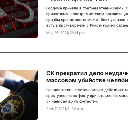
Госдума приняла в третьем чтении закон,
причастным к экстремистским организация
причём причастность может быть установл
есть в противоречии с Конституцией стран
May 26, 2021, 12:24 p.m.
СК прекратил дело неудач
массовом убийстве челяби
Следователи не установили в действиях 
преступления по факту приготовления мас
он написал во «ВКонтакте».
April 7, 2021, 11:34 a.m.