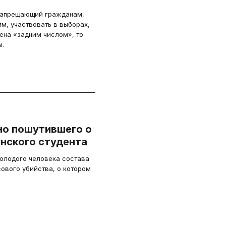
 запрещающий гражданам,
м, участвовать в выборах,
ена «задним числом», то
ы.
но пошутившего о
нского студента
молодого человека состава
сового убийства, о котором