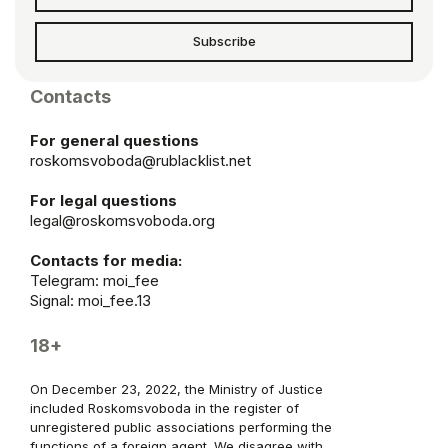
Subscribe
Contacts
For general questions
roskomsvoboda@rublacklist.net
For legal questions
legal@roskomsvoboda.org
Contacts for media:
Telegram:
moi_fee
Signal: moi_fee.13
18+
On December 23, 2022, the Ministry of Justice
included Roskomsvoboda in the register of
unregistered public associations performing the
functions of a foreign agent. We disagree with