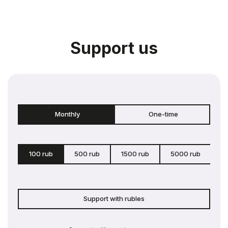
Support us
Monthly
One-time
100 rub
500 rub
1500 rub
5000 rub
c
Support with rubles