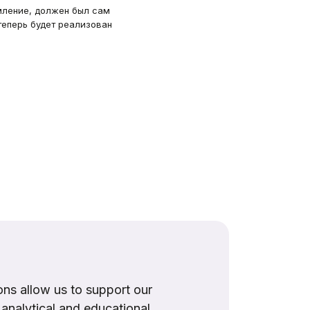
мление, должен был сам
 теперь будет реализован
ns allow us to support our
, analytical and educational