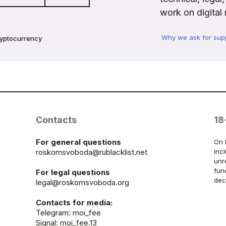
work on digital 
Why we ask for sup
ryptocurrency
Contacts
18
For general questions
On 
roskomsvoboda@rublacklist.net
inc
unr
fun
For legal questions
dec
legal@roskomsvoboda.org
Contacts for media:
Telegram:
moi_fee
Signal: moi_fee.13