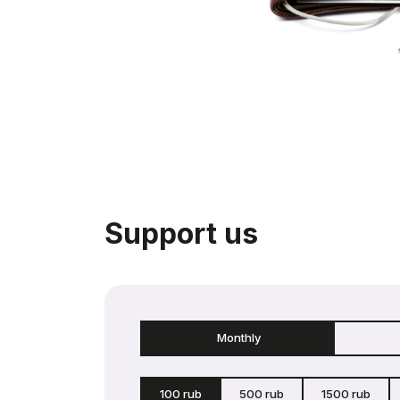
Support us
Monthly
100 rub
500 rub
1500 rub