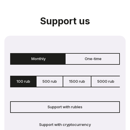
Support us
Monthly
One-time
100 rub
500 rub
1500 rub
5000 rub
c
Support with rubles
Support with cryptocurrency