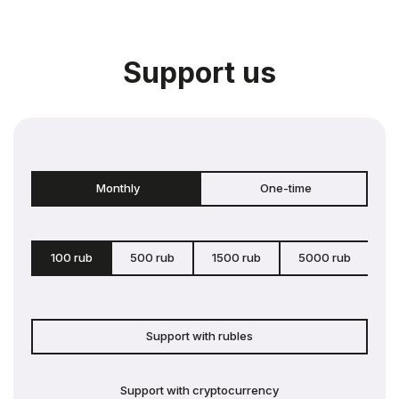
Support us
Monthly
One-time
100 rub
500 rub
1500 rub
5000 rub
c
Support with rubles
Support with cryptocurrency