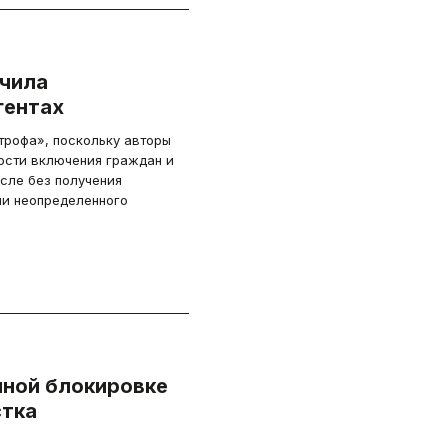
чила
гентах
трофа», поскольку авторы
исле без получения
ии неопределенного
чной блокировке
стка