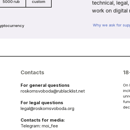
5000 rub
custom
technical, legal
work on digital 
Why we ask for sup
ryptocurrency
Contacts
18
For general questions
On 
roskomsvoboda@rublacklist.net
inc
unr
fun
For legal questions
dec
legal@roskomsvoboda.org
Contacts for media:
Telegram:
moi_fee