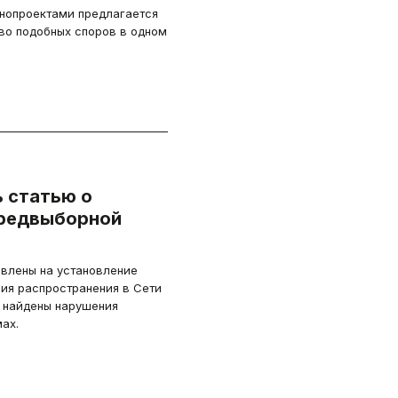
онопроектами предлагается
во подобных споров в одном
 статью о
предвыборной
авлены на установление
ния распространения в Сети
т найдены нарушения
ах.