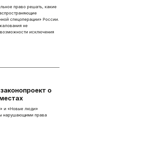
льное право решать, какие
распространяющие
нной спецоперации» России.
жалования не
 возможности исключения
 законопроект о
 местах
» и «Новые люди»
еры нарушающими права