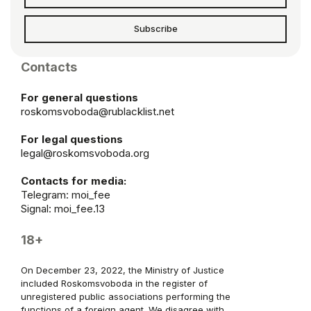
Subscribe
Contacts
For general questions
roskomsvoboda@rublacklist.net
For legal questions
legal@roskomsvoboda.org
Contacts for media:
Telegram:
moi_fee
Signal: moi_fee.13
18+
On December 23, 2022, the Ministry of Justice
included Roskomsvoboda in the register of
unregistered public associations performing the
functions of a foreign agent. We disagree with