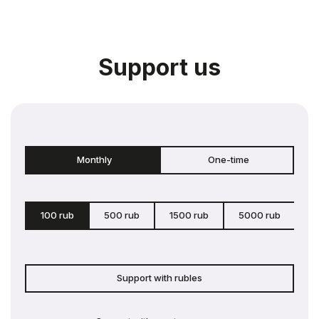
Support us
Monthly
One-time
100 rub
500 rub
1500 rub
5000 rub
c
Support with rubles