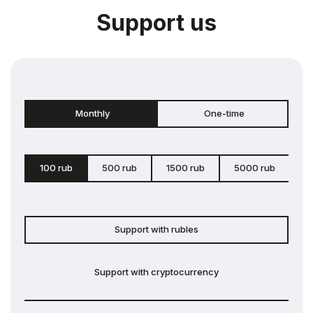
Support us
Monthly
One-time
100 rub
500 rub
1500 rub
5000 rub
c
Support with rubles
Support with cryptocurrency