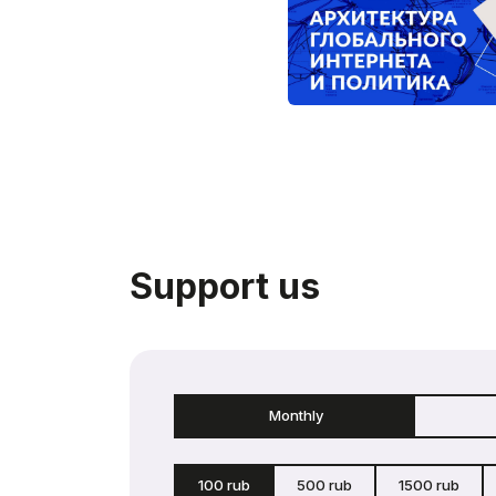
Support us
Monthly
100 rub
500 rub
1500 rub