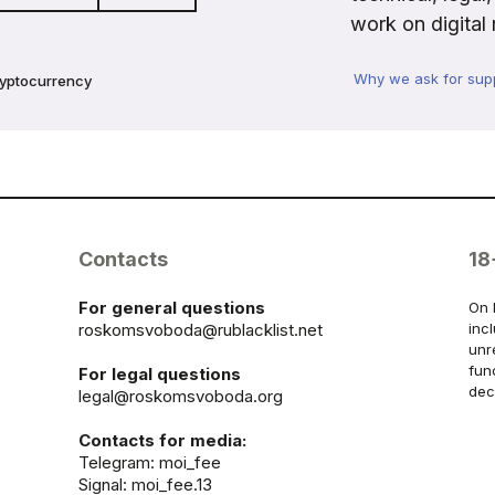
work on digital 
Why we ask for sup
ryptocurrency
Contacts
18
For general questions
On 
roskomsvoboda@rublacklist.net
inc
unr
fun
For legal questions
dec
legal@roskomsvoboda.org
Contacts for media:
Telegram:
moi_fee
Signal: moi_fee.13