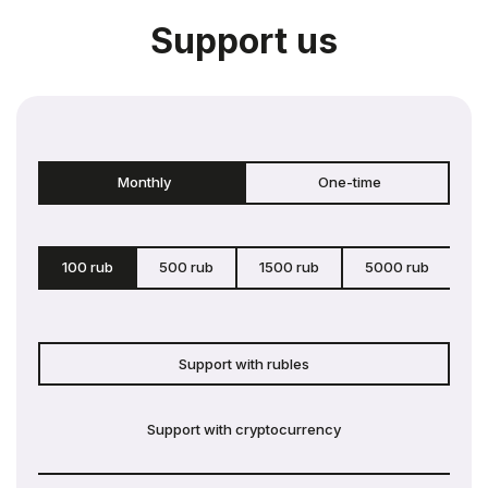
Support us
Monthly
One-time
100 rub
500 rub
1500 rub
5000 rub
c
Support with rubles
Support with cryptocurrency