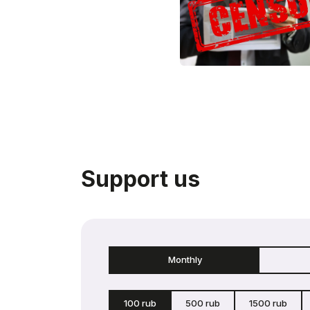
Support us
Monthly
100 rub
500 rub
1500 rub