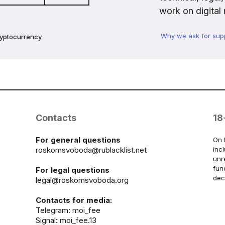
work on digital 
Why we ask for sup
ryptocurrency
Contacts
18
For general questions
On 
roskomsvoboda@rublacklist.net
inc
unr
fun
For legal questions
dec
legal@roskomsvoboda.org
Contacts for media:
Telegram:
moi_fee
Signal: moi_fee.13