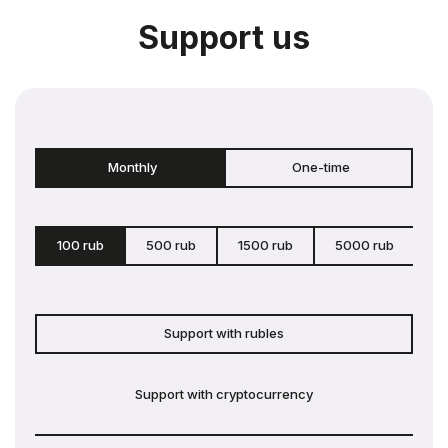
Support us
Monthly
One-time
100 rub
500 rub
1500 rub
5000 rub
c
Support with rubles
Support with cryptocurrency