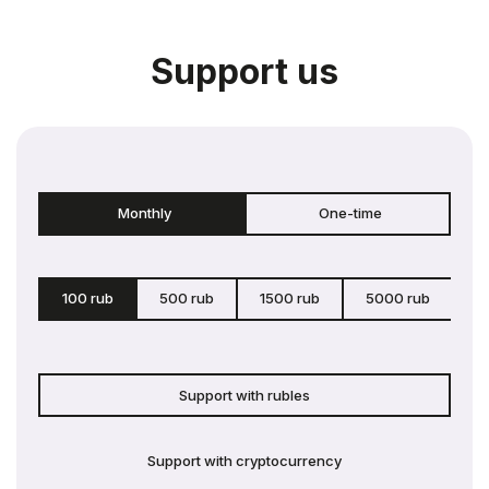
Support us
Monthly
One-time
100 rub
500 rub
1500 rub
5000 rub
c
Support with rubles
Support with cryptocurrency