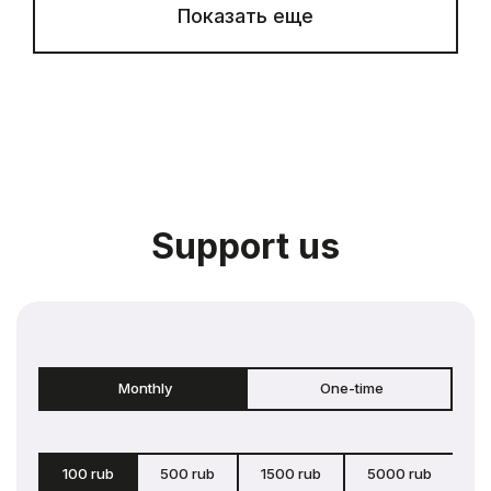
Показать еще
Support us
Monthly
One-time
100 rub
500 rub
1500 rub
5000 rub
c