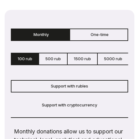
Monthly
One-time
100 rub
500 rub
1500 rub
5000 rub
c
Support with rubles
Support with cryptocurrency
Monthly donations allow us to support our