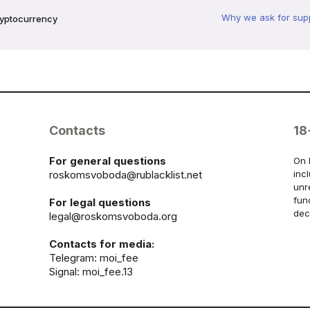
Why we ask for sup
ryptocurrency
Contacts
18
For general questions
On 
roskomsvoboda@rublacklist.net
inc
unr
fun
For legal questions
dec
legal@roskomsvoboda.org
Contacts for media:
Telegram:
moi_fee
Signal: moi_fee.13