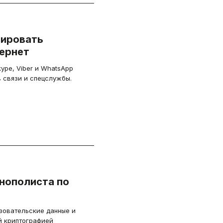
зировать
тернет
ype, Viber и WhatsApp
в связи и спецслужбы.
онополиста по
ьзовательские данные и
̆ криптографией