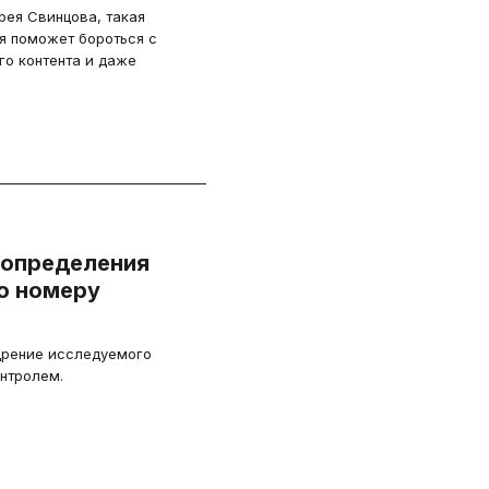
рея Свинцова, такая
я поможет бороться с
о контента и даже
 определения
о номеру
дрение исследуемого
онтролем.