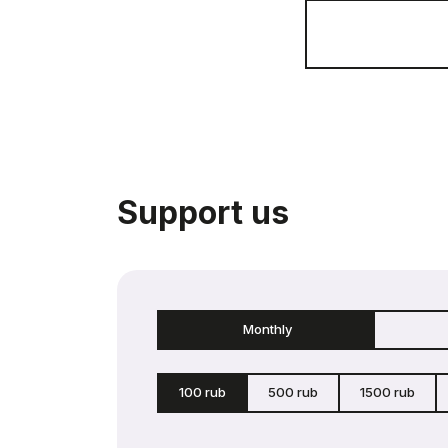
Support us
Monthly
100 rub
500 rub
1500 rub