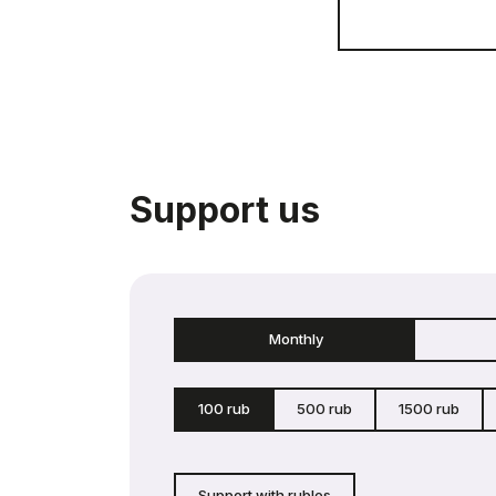
Support us
Monthly
100 rub
500 rub
1500 rub
Support with rubles