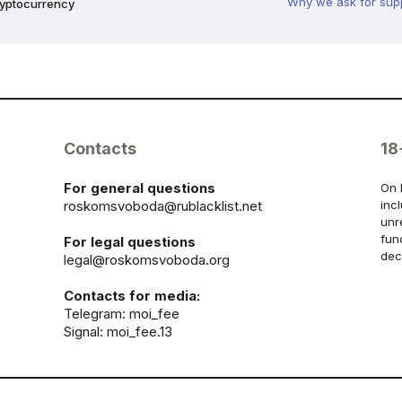
Why we ask for sup
ryptocurrency
Contacts
18
For general questions
On 
roskomsvoboda@rublacklist.net
inc
unr
fun
For legal questions
dec
legal@roskomsvoboda.org
Contacts for media:
Telegram:
moi_fee
Signal: moi_fee.13