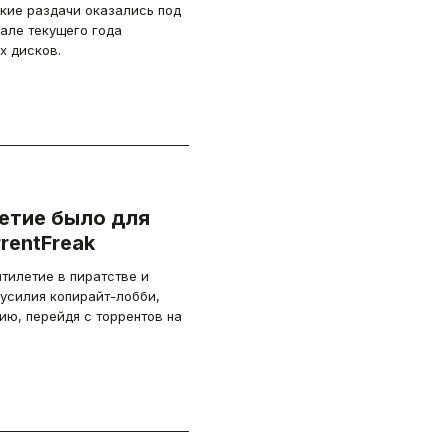
дкие раздачи оказались под
чале текущего года
х дисков.
етие было для
rentFreak
илетие в пиратстве и
усилия копирайт-лобби,
ю, перейдя с торрентов на