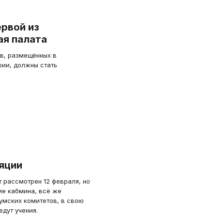
ервой из
ая палата
, размещённых в
рии, должны стать
яции
 рассмотрен 12 февраля, но
ие кабмина, всё же
думских комитетов, в свою
едут учения.