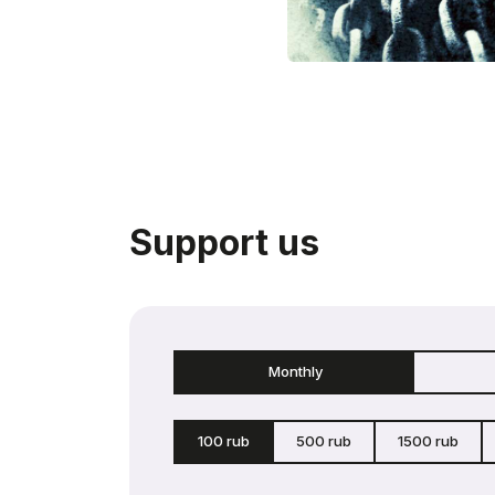
Support us
Monthly
100 rub
500 rub
1500 rub