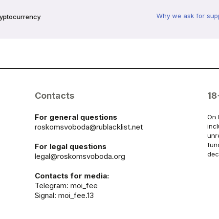
Why we ask for sup
ryptocurrency
Contacts
18
For general questions
On 
roskomsvoboda@rublacklist.net
inc
unr
fun
For legal questions
dec
legal@roskomsvoboda.org
Contacts for media:
Telegram:
moi_fee
Signal: moi_fee.13