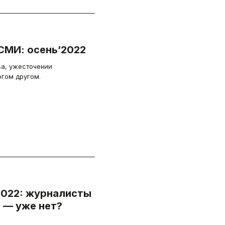
СМИ: осень’2022
ва, ужесточении
огом другом.
022: журналисты
 — уже нет?