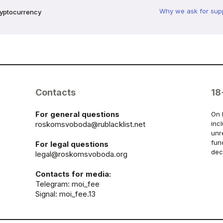
Why we ask for sup
ryptocurrency
Contacts
18
For general questions
On 
roskomsvoboda@rublacklist.net
inc
unr
fun
For legal questions
dec
legal@roskomsvoboda.org
Contacts for media:
Telegram:
moi_fee
Signal: moi_fee.13