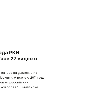
ода РКН
ube 27 видео о
 запрос на удаление из
сквы». А всего с 2011 года
сов от российских
хся более 1,5 миллиона