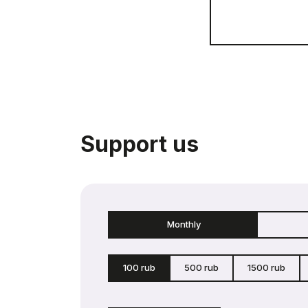
Support us
Monthly
100 rub
500 rub
1500 rub