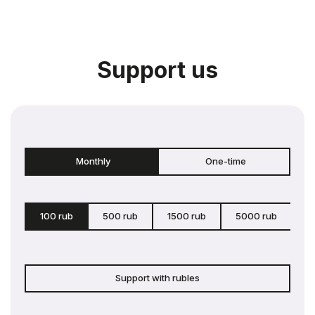
Support us
Monthly
One-time
100 rub
500 rub
1500 rub
5000 rub
c
Support with rubles