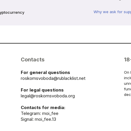
Why we ask for sup
ryptocurrency
Contacts
18
For general questions
On 
roskomsvoboda@rublacklist.net
inc
unr
fun
For legal questions
dec
legal@roskomsvoboda.org
Contacts for media:
Telegram:
moi_fee
Signal: moi_fee.13