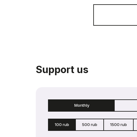
Support us
Monthly
100 rub
500 rub
1500 rub