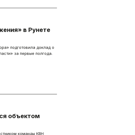
ения» в Рунете
ора» подготовила доклад о
асти» за первые полгода.
тся объектом
стником команды КВН