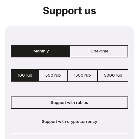
Support us
Monthly
One-time
100 rub
500 rub
1500 rub
5000 rub
c
Support with rubles
Support with cryptocurrency