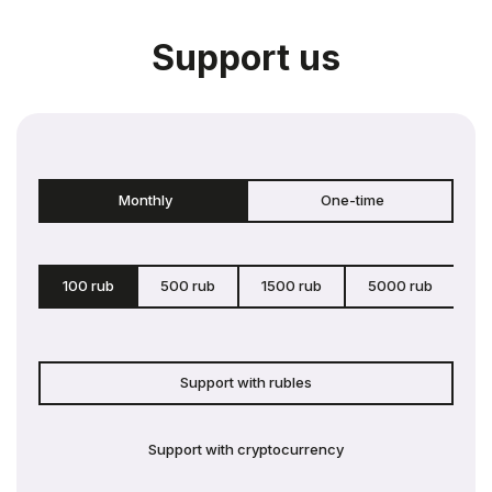
Support us
Monthly
One-time
100 rub
500 rub
1500 rub
5000 rub
c
Support with rubles
Support with cryptocurrency