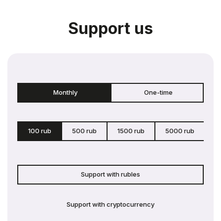
Support us
Monthly
One-time
100 rub
500 rub
1500 rub
5000 rub
c
Support with rubles
Support with cryptocurrency