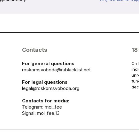
Contacts
18
For general questions
On 
roskomsvoboda@rublacklist.net
inc
unr
fun
For legal questions
dec
legal@roskomsvoboda.org
Contacts for media:
Telegram:
moi_fee
Signal: moi_fee.13