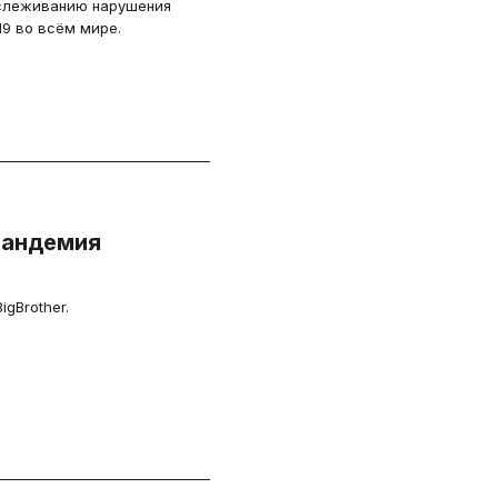
отслеживанию нарушения
9 во всём мире.
пандемия
е
gBrother.