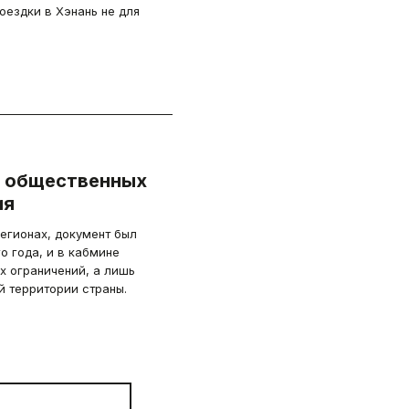
оездки в Хэнань не для
в общественных
ия
егионах, документ был
о года, и в кабмине
ых ограничений, а лишь
й территории страны.