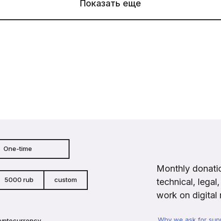
Показать еще
One-time
Monthly donatio
5000 rub
custom
technical, legal
work on digital 
Why we ask for sup
ryptocurrency