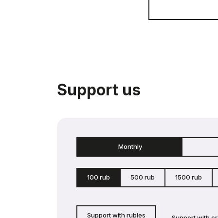
Support us
Monthly
100 rub
500 rub
1500 rub
Support with rubles
Support with c