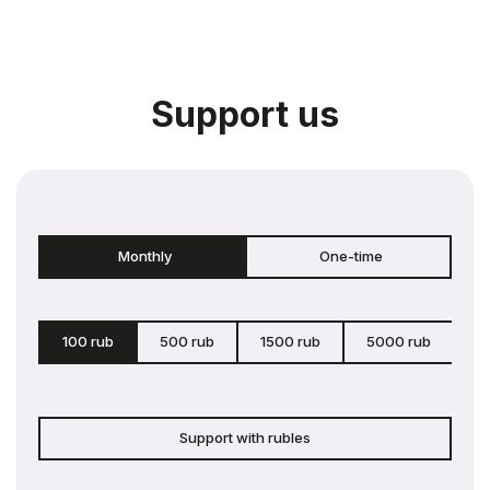
Support us
Monthly
One-time
100 rub
500 rub
1500 rub
5000 rub
c
Support with rubles