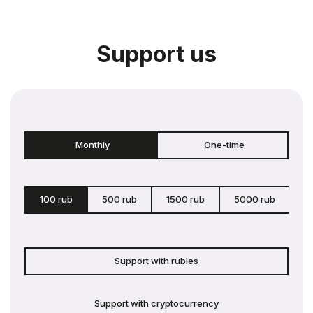
Support us
Monthly
One-time
100 rub
500 rub
1500 rub
5000 rub
c
Support with rubles
Support with cryptocurrency