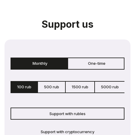
Support us
Monthly
One-time
100 rub
500 rub
1500 rub
5000 rub
c
Support with rubles
Support with cryptocurrency