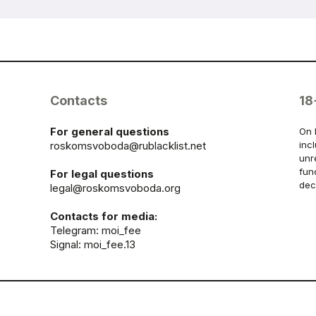
Contacts
18
For general questions
On 
roskomsvoboda@rublacklist.net
inc
unr
fun
For legal questions
dec
legal@roskomsvoboda.org
Contacts for media:
Telegram:
moi_fee
Signal: moi_fee.13