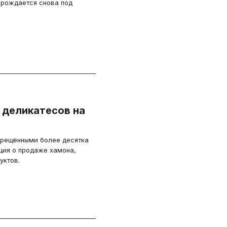
зрождается снова под
 деликатесов на
прещёнными более десятка
ция о продаже хамона,
уктов.