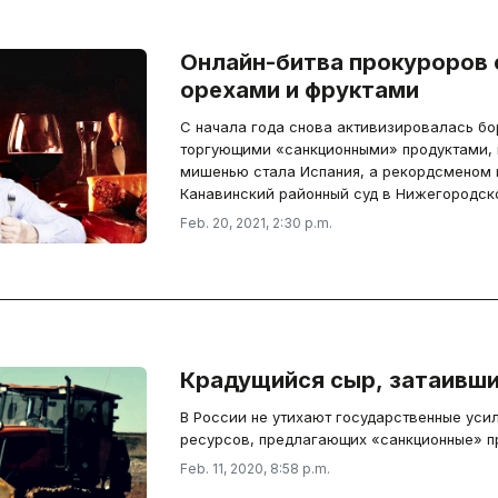
Онлайн-битва прокуроров с сырами,
орехами и фруктами
С начала года снова активизировалась бор
торгующими «санкционными» продуктами, и
мишенью стала Испания, а рекордсменом
Канавинский районный суд в Нижегородско
Feb. 20, 2021, 2:30 p.m.
Крадущийся сыр, затаивш
В России не утихают государственные усил
ресурсов, предлагающих «санкционные» п
Feb. 11, 2020, 8:58 p.m.