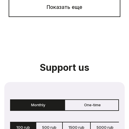
Показать еще
Support us
Monthly
One-time
100 rub
500 rub
1500 rub
5000 rub
c